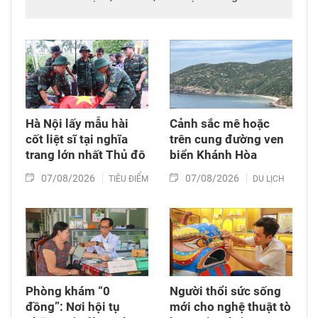
điểm đảm bảo chất lượng sản phẩm khi đưa ra
thị trường.
Hà Nội lấy mẫu hài
Cảnh sắc mê hoặc
cốt liệt sĩ tại nghĩa
trên cung đường ven
trang lớn nhất Thủ đô
biển Khánh Hòa
07/08/2026
07/08/2026
TIÊU ĐIỂM
DU LỊCH
Phòng khám “0
Người thổi sức sống
đồng”: Nơi hội tụ
mới cho nghệ thuật tò