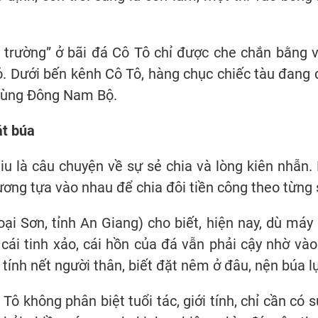
g trường” ở bãi đá Cô Tô chỉ được che chắn bằng 
ỏ. Dưới bến kênh Cô Tô, hàng chục chiếc tàu đang 
vùng Đông Nam Bộ.
t búa
u là câu chuyện về sự sẻ chia và lòng kiên nhẫn.
ương tựa vào nhau để chia đôi tiền công theo từn
oại Sơn, tỉnh An Giang) cho biết, hiện nay, dù má
ái tinh xảo, cái hồn của đá vẫn phải cậy nhờ vào
tính nết người thân, biết đặt nêm ở đâu, nện búa l
Tô không phân biệt tuổi tác, giới tính, chỉ cần có 