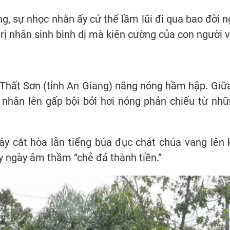
, sự nhọc nhằn ấy cứ thế lầm lũi đi qua bao đời ng
rị nhân sinh bình dị mà kiên cường của con người 
Thất Sơn (tỉnh An Giang) nắng nóng hầm hập. Giữa
nhân lên gấp bội bởi hơi nóng phản chiếu từ nhữn
máy cắt hòa lẫn tiếng búa đục chát chúa vang lên
y ngày âm thầm “chẻ đá thành tiền.”