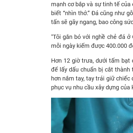
mạnh cơ bắp và sự tinh tế của 
biết “nhìn thớ.” Đá cũng như g
tấn sẽ gãy ngang, bao công sức
"Tôi gắn bó với nghề chẻ đá ở 
mỗi ngày kiếm được 400.000 đến
Hơn 12 giờ trưa, dưới tấm bạt
để lấy dấu chuẩn bị cắt thành 
hơn nắm tay, tay trái giữ chiế
phục vụ nhu cầu xây dựng của 