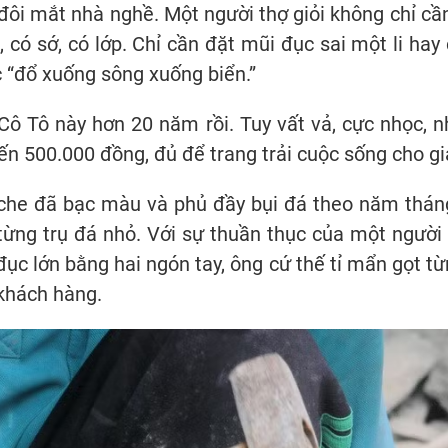
đôi mắt nhà nghề. Một người thợ giỏi không chỉ cầ
ỗ, có sớ, có lớp. Chỉ cần đặt mũi đục sai một li ha
 “đổ xuống sông xuống biển.”
Cô Tô này hơn 20 năm rồi. Tuy vất vả, cực nhọc, n
 500.000 đồng, đủ để trang trải cuộc sống cho gia
 che đã bạc màu và phủ đầy bụi đá theo năm tháng
từng trụ đá nhỏ. Với sự thuần thục của một người 
c đục lớn bằng hai ngón tay, ông cứ thế tỉ mẩn gọt 
khách hàng.