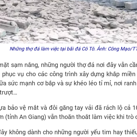
Những thợ đá làm việc tại bãi đá Cô Tô. Ảnh: Công Mạo/
 mặt sạm nắng, những người thợ đá nơi đây vẫn c
 phục vụ cho các công trình xây dựng khắp miề
ữa sức mạnh cơ bắp và sự khéo léo tỉ mỉ, nơi ranh 
trượt…
ựa bảo vệ mắt và đôi găng tay vải đã rách lộ cả 
ơn (tỉnh An Giang) vẫn thoăn thoắt làm việc khi trò
ây không dành cho những người yếu tim hay thiếu