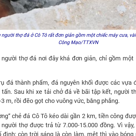
người thợ đá ở Cô Tô rất đơn giản gồm một chiếc máy cưa, vài
Công Mạo/TTXVN
người thợ đá nơi đây khá đơn giản, chỉ gồm một 
trụ đá thành phẩm, đá nguyên khối được các vựa 
 tấn. Sau khi xe tải chở đá về bãi tập kết, người 
-3 m, rồi đẽo gọt cho vuông vức, bằng phẳng.
ường” chẻ đá Cô Tô kéo dài gần 2 km, tiền công đượ
người thợ được trả từ 7.000-15.000 đồng. Vì vậy,
định; còn trời sáng là còn làm, mệt thì vào bóng r