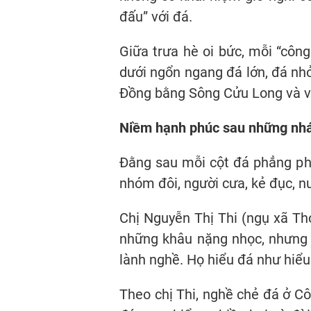
đấu” với đá.
Giữa trưa hè oi bức, mỗi “côn
dưới ngổn ngang đá lớn, đá nh
Đồng bằng Sông Cửu Long và 
Niềm hạnh phúc sau những nhá
Đằng sau mỗi cột đá phẳng phi
nhóm đôi, người cưa, kẻ đục, n
Chị Nguyễn Thị Thi (ngụ xã Th
những khâu nặng nhọc, nhưng c
lành nghề. Họ hiểu đá như hiểu 
Theo chị Thi, nghề chẻ đá ở Cô 