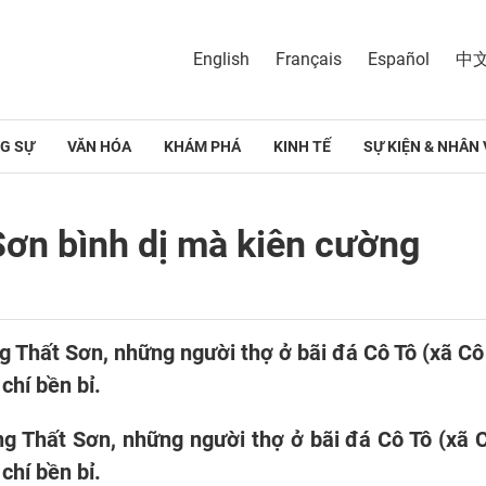
English
Français
Español
中
G SỰ
VĂN HÓA
KHÁM PHÁ
KINH TẾ
SỰ KIỆN & NHÂN 
Sơn bình dị mà kiên cường
g Thất Sơn, những người thợ ở bãi đá Cô Tô (xã C
chí bền bỉ.
ng Thất Sơn, những người thợ ở bãi đá Cô Tô (xã 
chí bền bỉ.