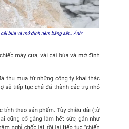
 cái búa và mớ đinh nêm bằng sắt… Ảnh:
chiếc máy cưa, vài cái búa và mớ đinh
đá thu mua từ những công ty khai thác
thợ sẽ tiếp tục chẻ đá thành các trụ nhỏ
c tính theo sản phẩm. Tùy chiều dài (từ
 ai cũng cố gắng làm hết sức, gần như
âm nghỉ chốc lát rồi lại tiếp tục “chiến