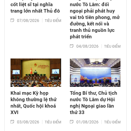
cốt liệt sĩ tại nghĩa
nước Tô Lâm: đối
trang lớn nhất Thủ đô
ngoại phải phát huy
vai trò tiên phong, mở
07/08/2026
TIÊU ĐIỂM
đường, kết nối và
tranh thủ nguồn lực
phát triển
04/08/2026
TIÊU ĐIỂM
Khai mạc Kỳ họp
Tổng Bí thư, Chủ tịch
không thường lệ thứ
nước Tô Lâm dự Hội
nhất, Quốc hội khoá
nghị Ngoại giao lần
XVI
thứ 33
03/08/2026
01/08/2026
TIÊU ĐIỂM
TIÊU ĐIỂM