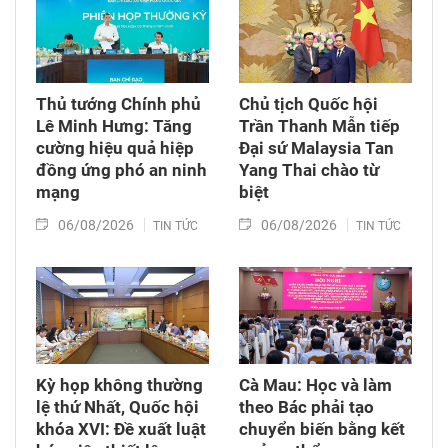
Thủ tướng Chính phủ
Chủ tịch Quốc hội
Lê Minh Hưng: Tăng
Trần Thanh Mẫn tiếp
cường hiệu quả hiệp
Đại sứ Malaysia Tan
đồng ứng phó an ninh
Yang Thai chào từ
mạng
biệt
06/08/2026
06/08/2026
TIN TỨC
TIN TỨC
Kỳ họp không thường
Cà Mau: Học và làm
lệ thứ Nhất, Quốc hội
theo Bác phải tạo
khóa XVI: Đề xuất luật
chuyển biến bằng kết