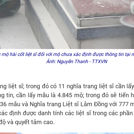
mộ hài cốt liệt sĩ đối với mộ chưa xác định được thông tin tại 
Ảnh: Nguyễn Thanh - TTXVN
 liệt sĩ; trong đó có 11 nghĩa trang liệt sĩ cần lấ
ng tin, cần lấy mẫu là 4.845 mộ; trong đó sẽ tiến
.436 mẫu và Nghĩa trang Liệt sĩ Lâm Đồng với 777 m
xác định được danh tính các liệt sĩ trong các phầ
 độ và quyết tâm cao.