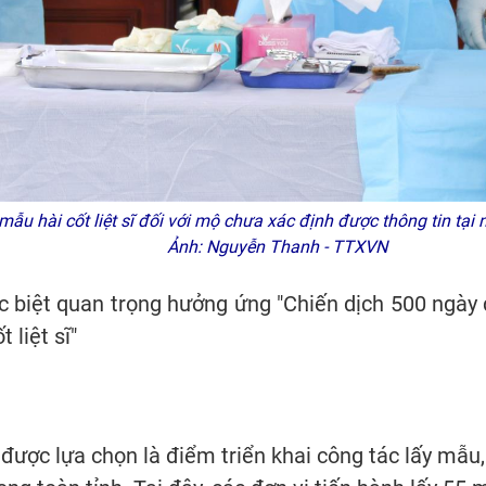
mẫu hài cốt liệt sĩ đối với mộ chưa xác định được thông tin tại 
Ảnh: Nguyễn Thanh - TTXVN
ặc biệt quan trọng hưởng ứng "Chiến dịch 500 ngà
 liệt sĩ"
 được lựa chọn là điểm triển khai công tác lấy mẫu