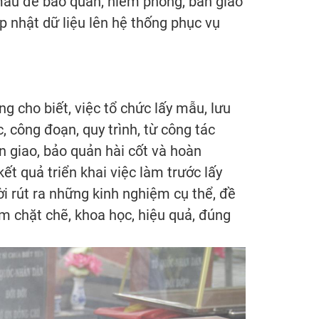
55 mẫu để bảo quản, niêm phong, bàn giao
p nhật dữ liệu lên hệ thống phục vụ
 cho biết, việc tổ chức lấy mẫu, lưu
 công đoạn, quy trình, từ công tác
n giao, bảo quản hài cốt và hoàn
ết quả triển khai việc làm trước lấy
ời rút ra những kinh nghiệm cụ thể, đề
ảm chặt chẽ, khoa học, hiệu quả, đúng