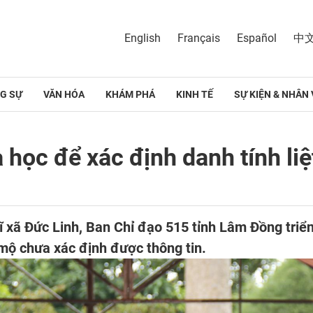
English
Français
Español
中
G SỰ
VĂN HÓA
KHÁM PHÁ
KINH TẾ
SỰ KIỆN & NHÂN 
ọc để xác định danh tính liệt
sĩ xã Đức Linh, Ban Chỉ đạo 515 tỉnh Lâm Đồng triể
i mộ chưa xác định được thông tin.