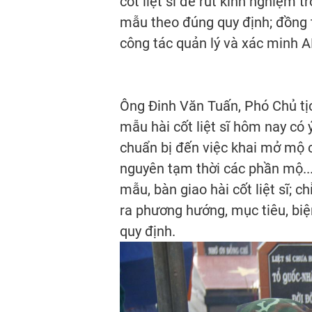
cốt liệt sĩ để rút kinh nghiệm 
mẫu theo đúng quy định; đồng t
công tác quản lý và xác minh 
Ông Đinh Văn Tuấn, Phó Chủ tịc
mẫu hài cốt liệt sĩ hôm nay có
chuẩn bị đến việc khai mở mộ c
nguyên tạm thời các phần mộ... 
mẫu, bàn giao hài cốt liệt sĩ; 
ra phương hướng, mục tiêu, biệ
quy định.