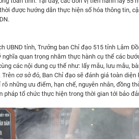
trong toàn tỉnh. Tại đây, các đơn vị tiến hành lấy 
hời được hướng dẫn thực hiện số hóa thông tin, cậ
ADN.
h UBND tỉnh, Trưởng ban Chỉ đạo 515 tỉnh Lâm Đồng
 ý nghĩa quan trọng nhằm thực hành cụ thể các bước,
ùng các nội dung cụ thể như: lấy mẫu, lưu mẫu, bà
Trên cơ sở đó, Ban Chỉ đạo sẽ đánh giá toàn diện k
chỉ rõ những ưu điểm, hạn chế, nguyên nhân, đồng th
n pháp tổ chức thực hiện trong thời gian tới bảo đ