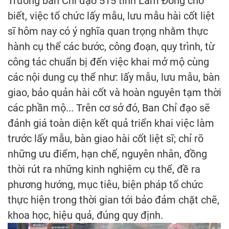
Trưởng ban Chỉ đạo 515 tỉnh Lâm Đồng cho
biết, việc tổ chức lấy mẫu, lưu mẫu hài cốt liệt
sĩ hôm nay có ý nghĩa quan trọng nhằm thực
hành cụ thể các bước, công đoạn, quy trình, từ
công tác chuẩn bị đến việc khai mở mộ cùng
các nội dung cụ thể như: lấy mẫu, lưu mẫu, bàn
giao, bảo quản hài cốt và hoàn nguyên tạm thời
các phần mộ... Trên cơ sở đó, Ban Chỉ đạo sẽ
đánh giá toàn diện kết quả triển khai việc làm
trước lấy mẫu, bàn giao hài cốt liệt sĩ; chỉ rõ
những ưu điểm, hạn chế, nguyên nhân, đồng
thời rút ra những kinh nghiệm cụ thể, đề ra
phương hướng, mục tiêu, biện pháp tổ chức
thực hiện trong thời gian tới bảo đảm chặt chẽ,
khoa học, hiệu quả, đúng quy định.