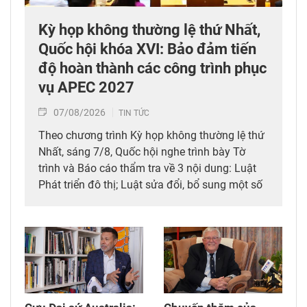
Kỳ họp không thường lệ thứ Nhất,
Quốc hội khóa XVI: Bảo đảm tiến
độ hoàn thành các công trình phục
vụ APEC 2027
07/08/2026
TIN TỨC
Theo chương trình Kỳ họp không thường lệ thứ
Nhất, sáng 7/8, Quốc hội nghe trình bày Tờ
trình và Báo cáo thẩm tra về 3 nội dung: Luật
Phát triển đô thị; Luật sửa đổi, bổ sung một số
điều của 10 luật có liên quan đến thủ tục hành
chính, điều kiện kinh doanh trong lĩnh vực nông
nghiệp và môi trường; Luật sửa đổi, bổ sung
một số điều của Luật Tần số vô tuyến điện,
Luật Viễn thông, Luật Giao dịch điện tử và Luật
Chuyển giao công nghệ. Sau đó, Quốc hội thảo
luận ở tổ về 3 dự án Luật trên.