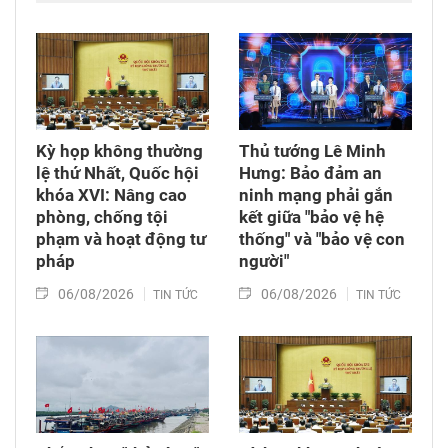
các nguồn lực xã hội chung tay xoa dịu nỗi đau
da cam, góp phần bảo đảm an sinh xã hội.
Kỳ họp không thường
Thủ tướng Lê Minh
lệ thứ Nhất, Quốc hội
Hưng: Bảo đảm an
khóa XVI: Nâng cao
ninh mạng phải gắn
phòng, chống tội
kết giữa "bảo vệ hệ
phạm và hoạt động tư
thống" và "bảo vệ con
pháp
người"
06/08/2026
06/08/2026
TIN TỨC
TIN TỨC