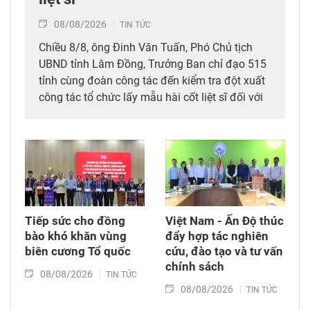
08/08/2026
TIN TỨC
Chiều 8/8, ông Đinh Văn Tuấn, Phó Chủ tịch
UBND tỉnh Lâm Đồng, Trưởng Ban chỉ đạo 515
tỉnh cùng đoàn công tác đến kiểm tra đột xuất
công tác tổ chức lấy mẫu hài cốt liệt sĩ đối với
mộ chưa xác định được thông tin tại Nghĩa
trang Liệt sĩ Bình Thuận (xã Hồng Sơn), đồng
thời tặng quà cho cán bộ, chiến sĩ tham gia
công tác lấy mẫu tại đây.
Tiếp sức cho đồng
Việt Nam - Ấn Độ thúc
bào khó khăn vùng
đẩy hợp tác nghiên
biên cương Tổ quốc
cứu, đào tạo và tư vấn
chính sách
08/08/2026
TIN TỨC
08/08/2026
TIN TỨC