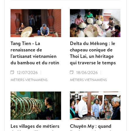
culturelle du village éponyme, situé dans la
province de Hai Duong (aujourd’hui
rattachée à Hai Phong). Chaque pièce
raconte une histoire ; chaque vase porte
l’empreinte d’un artisan. Ces créations
constituent autant de chefs-d’œuvre qui
Tang Tien - La
Delta du Mékong : le
expriment l’essence culturelle et les
renaissance de
chapeau conique de
aspirations du peuple vietnamien à travers le
l'artisanat vietnamien
Thoi Lai, un héritage
temps.
du bambou et du rotin
qui traverse le temps
12/07/2026
18/06/2026
MÉTIERS VIETNAMIENS
MÉTIERS VIETNAMIENS
Les villages de métiers
Chuyên My : quand