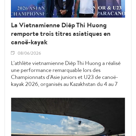
La Vietnamienne Diêp Thi Huong
remporte trois titres asiatiques en
canoë-kayak
08/06/2026
L’athlète vietnamienne Diêp Thi Huong a réalisé
une performance remarquable lors des
Championnats d’Asie juniors et U23 de canoë-
kayak 2026, organisés au Kazakhstan du 4 au 7
juin, en décrochant trois médailles d’or et en
confirmant son statut de figure de proue du
canoë-kayak vietnamien sur la scène
continentale.