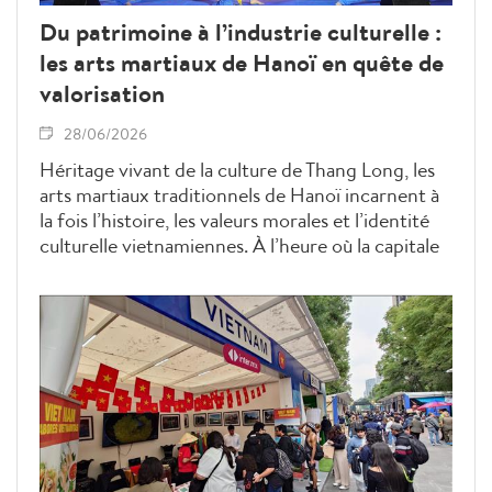
Du patrimoine à l’industrie culturelle :
les arts martiaux de Hanoï en quête de
valorisation
28/06/2026
Héritage vivant de la culture de Thang Long, les
arts martiaux traditionnels de Hanoï incarnent à
la fois l’histoire, les valeurs morales et l’identité
culturelle vietnamiennes. À l’heure où la capitale
mise sur les industries culturelles comme moteur
de développement, leur valorisation apparaît
comme un enjeu majeur pour transformer ce
patrimoine séculaire en ressource économique,
touristique et créative.