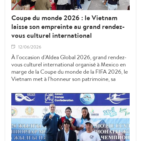
Coupe du monde 2026 : le Vietnam
laisse son empreinte au grand rendez-
vous culturel international
12/06/2026
À l’occasion d’Aldea Global 2026, grand rendez-
vous culturel international organisé à Mexico en
marge de la Coupe du monde de la FIFA 2026, le
Vietnam met à l’honneur son patrimoine, sa
culture et sa gastronomie auprès du public
mexicain et international. Sa participation à cet
événement prestigieux illustre le rayonnement
croissant du pays sur la scène mondiale et son
engagement en faveur du dialogue interculturel
et des échanges entre les peuples.