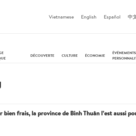
Vietnamese
English
Español
中
GE
ÉVÉNEMENTS
DÉCOUVERTE
CULTURE
ÉCONOMIE
QUE
PERSONNALI
g
ien frais, la province de Binh Thuân l’est aussi pour