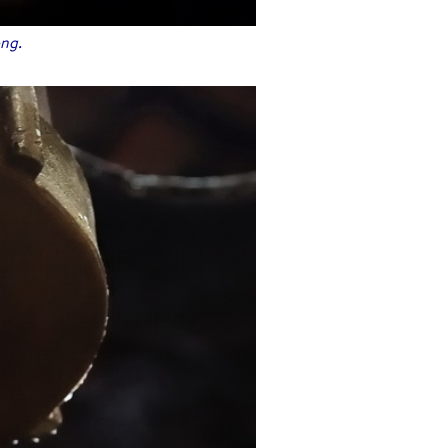
ong
.