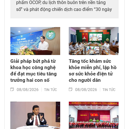
phẩm OCOP, du lịch thôn buôn trên nền tảng
số” và phát động chiến dịch cao điểm “30 ngày
đêm” số hóa, chuẩn hóa, cập nhật và kết nối dữ
liệu mã số vùng trồng, mã số cơ sở đóng gói
sầu riêng trên địa bàn tỉnh. Đây được xem là
bước đi chiến lược nhằm tích hợp đồng bộ
công nghệ số vào chuỗi giá trị nông nghiệp và
phát triển nông thôn địa phương.
Giải pháp bứt phá từ
Tăng tốc khám sức
khoa học công nghệ
khỏe miễn phí, lập hồ
để đạt mục tiêu tăng
sơ sức khỏe điện tử
trưởng hai con số
cho người dân
08/08/2026
08/08/2026
TIN TỨC
TIN TỨC