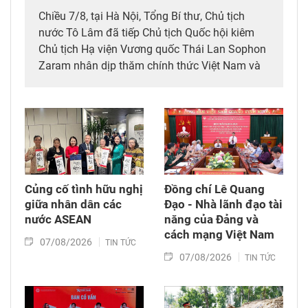
Chiều 7/8, tại Hà Nội, Tổng Bí thư, Chủ tịch
nước Tô Lâm đã tiếp Chủ tịch Quốc hội kiêm
Chủ tịch Hạ viện Vương quốc Thái Lan Sophon
Zaram nhân dịp thăm chính thức Việt Nam và
tham dự các hoạt động kỷ niệm 50 năm thiết
lập quan hệ ngoại giao Việt Nam – Thái Lan
(6/8/1976 – 6/8/2026).
Củng cố tình hữu nghị
Đồng chí Lê Quang
giữa nhân dân các
Đạo - Nhà lãnh đạo tài
nước ASEAN
năng của Đảng và
cách mạng Việt Nam​
07/08/2026
TIN TỨC
07/08/2026
TIN TỨC