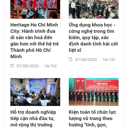
Heritage Ho Chí Minh
Ứng dụng khoa học -
City: Hành trình đưa
công nghệ trong tìm
di sản văn hoá đến
kiếm, quy tập, xác
gần hơn với thế hệ trẻ
định danh tính hài cốt
Thành phố Hồ Chí
liệt sĩ
Minh
07/08/2026
TIN TỨC
07/08/2026
TIN TỨC
Hỗ trợ doanh nghiệp
Kiện toàn tổ chức lực
tiếp cận nhà đầu tư,
lượng vũ trang theo
mở rộng thị trường
hướng "tinh, gọn,