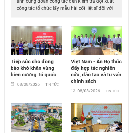
tỉnh cùng đoàn công tác đến kiểm tra đột xuất
công tác tổ chức lấy mẫu hài cốt liệt sĩ đối với
mộ chưa xác định được thông tin tại Nghĩa
trang Liệt sĩ Bình Thuận (xã Hồng Sơn), đồng
thời tặng quà cho cán bộ, chiến sĩ tham gia
công tác lấy mẫu tại đây.
Tiếp sức cho đồng
Việt Nam - Ấn Độ thúc
bào khó khăn vùng
đẩy hợp tác nghiên
biên cương Tổ quốc
cứu, đào tạo và tư vấn
chính sách
08/08/2026
TIN TỨC
08/08/2026
TIN TỨC