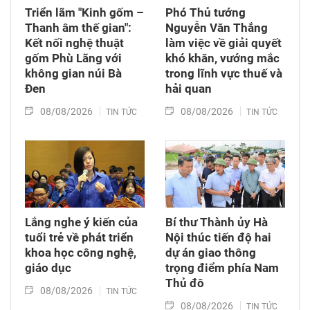
Triển lãm "Kinh gốm –
Phó Thủ tướng
Thanh âm thế gian":
Nguyễn Văn Thắng
Kết nối nghệ thuật
làm việc về giải quyết
gốm Phù Lãng với
khó khăn, vướng mắc
không gian núi Bà
trong lĩnh vực thuế và
Đen
hải quan
08/08/2026
08/08/2026
TIN TỨC
TIN TỨC
Lắng nghe ý kiến của
Bí thư Thành ủy Hà
tuổi trẻ về phát triển
Nội thúc tiến độ hai
khoa học công nghệ,
dự án giao thông
giáo dục
trọng điểm phía Nam
Thủ đô
08/08/2026
TIN TỨC
08/08/2026
TIN TỨC