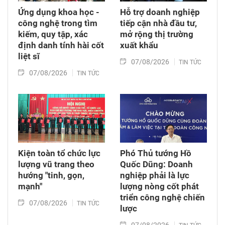
Ứng dụng khoa học -
Hỗ trợ doanh nghiệp
công nghệ trong tìm
tiếp cận nhà đầu tư,
kiếm, quy tập, xác
mở rộng thị trường
định danh tính hài cốt
xuất khẩu
liệt sĩ
07/08/2026
TIN TỨC
07/08/2026
TIN TỨC
Kiện toàn tổ chức lực
Phó Thủ tướng Hồ
lượng vũ trang theo
Quốc Dũng: Doanh
hướng "tinh, gọn,
nghiệp phải là lực
mạnh"
lượng nòng cốt phát
triển công nghệ chiến
07/08/2026
TIN TỨC
lược