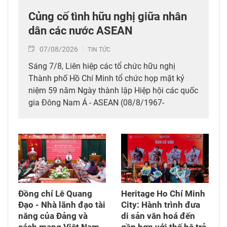
Củng cố tình hữu nghị giữa nhân
dân các nước ASEAN
07/08/2026
TIN TỨC
Sáng 7/8, Liên hiệp các tổ chức hữu nghị
Thành phố Hồ Chí Minh tổ chức họp mặt kỷ
niệm 59 năm Ngày thành lập Hiệp hội các quốc
gia Đông Nam Á - ASEAN (08/8/1967-
08/8/2026), thể hiện tình hữu nghị, đoàn kết
giữa nhân dân các nước ASEAN.
Đồng chí Lê Quang
Heritage Ho Chí Minh
Đạo - Nhà lãnh đạo tài
City: Hành trình đưa
năng của Đảng và
di sản văn hoá đến
cách mạng Việt Nam​
gần hơn với thế hệ trẻ