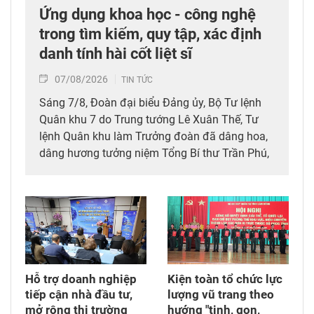
Ứng dụng khoa học - công nghệ
trong tìm kiếm, quy tập, xác định
danh tính hài cốt liệt sĩ
07/08/2026
TIN TỨC
Sáng 7/8, Đoàn đại biểu Đảng ủy, Bộ Tư lệnh
Quân khu 7 do Trung tướng Lê Xuân Thế, Tư
lệnh Quân khu làm Trưởng đoàn đã dâng hoa,
dâng hương tưởng niệm Tổng Bí thư Trần Phú,
các anh hùng liệt sĩ; thăm, động viên lực lượng
đang làm nhiệm vụ tìm kiếm, quy tập hài cốt
liệt sĩ và xác minh thông tin hài cốt liệt sĩ tại
Công viên Lê Thị Riêng, phường Hòa Hưng,
Thành phố Hồ Chí Minh.
Hỗ trợ doanh nghiệp
Kiện toàn tổ chức lực
tiếp cận nhà đầu tư,
lượng vũ trang theo
mở rộng thị trường
hướng "tinh, gọn,