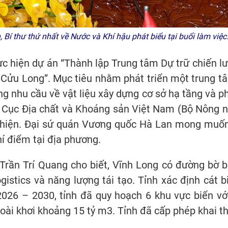
, Bí thư thứ nhất về Nước và Khí hậu phát biểu tại buổi làm 
ực hiện dự án “Thành lập Trung tâm Dự trữ chiến l
Cửu Long”. Mục tiêu nhằm phát triển một trung tâ
ng nhu cầu về vật liệu xây dựng cơ sở hạ tầng và ph
Cục Địa chất và Khoáng sản Việt Nam (Bộ Nông ng
 hiện. Đại sứ quán Vương quốc Hà Lan mong muốn 
hí điểm tại địa phương.
Trần Trí Quang cho biết, Vĩnh Long có đường bờ bi
logistics và năng lượng tái tạo. Tỉnh xác định cát
 2026 – 2030, tỉnh đã quy hoạch 6 khu vực biển vớ
oài khơi khoảng 15 tỷ m3. Tỉnh đã cấp phép khai th