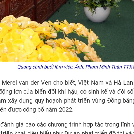
Quang cảnh buổi làm việc. Ảnh: Phạm Minh Tuấn-TT
bà Merel van der Ven cho biết, Việt Nam và Hà La
ộng lớn của biến đổi khí hậu, có sinh kế và đời s
am xây dựng quy hoạch phát triển vùng Đồng bằn
iên được công bố năm 2022.
 đánh giá cao các chương trình hợp tác trong lĩnh 
riển khai, tiêu biểu như Dự án phát triển đô thị v