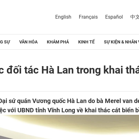
English
Français
Español
中
G SỰ
VĂN HÓA
KHÁM PHÁ
KINH TẾ
SỰ KIỆN & NHÂN 
c đối tác Hà Lan trong khai th
Đại sứ quán Vương quốc Hà Lan do bà Merel van der
c với UBND tỉnh Vĩnh Long về khai thác cát biển 