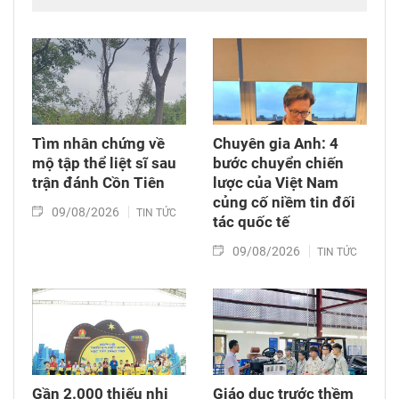
thêm động lực mới cho hợp tác khoa học, công
nghệ và đổi mới sáng tạo giữa hai nước.
Tìm nhân chứng về
Chuyên gia Anh: 4
mộ tập thể liệt sĩ sau
bước chuyển chiến
trận đánh Cồn Tiên
lược của Việt Nam
củng cố niềm tin đối
09/08/2026
TIN TỨC
tác quốc tế
09/08/2026
TIN TỨC
Gần 2.000 thiếu nhi
Giáo dục trước thềm