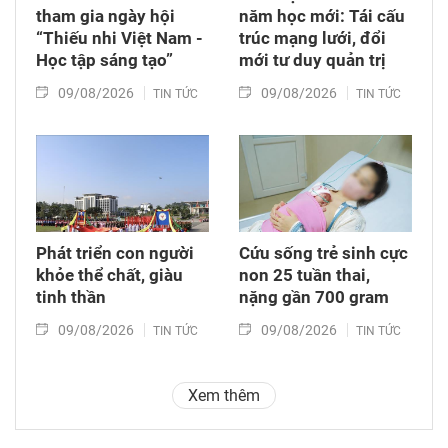
tham gia ngày hội
năm học mới: Tái cấu
“Thiếu nhi Việt Nam -
trúc mạng lưới, đổi
Học tập sáng tạo”
mới tư duy quản trị
09/08/2026
09/08/2026
TIN TỨC
TIN TỨC
Phát triển con người
Cứu sống trẻ sinh cực
khỏe thể chất, giàu
non 25 tuần thai,
tinh thần
nặng gần 700 gram
09/08/2026
09/08/2026
TIN TỨC
TIN TỨC
Xem thêm