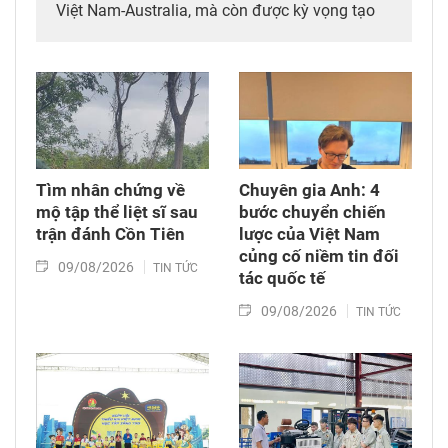
Việt Nam-Australia, mà còn được kỳ vọng tạo
thêm động lực mới cho hợp tác khoa học, công
nghệ và đổi mới sáng tạo giữa hai nước.
Tìm nhân chứng về
Chuyên gia Anh: 4
mộ tập thể liệt sĩ sau
bước chuyển chiến
trận đánh Cồn Tiên
lược của Việt Nam
củng cố niềm tin đối
09/08/2026
TIN TỨC
tác quốc tế
09/08/2026
TIN TỨC