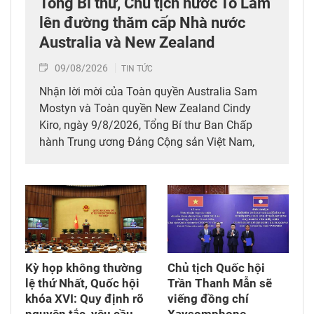
Tổng Bí thư, Chủ tịch nước Tô Lâm
lên đường thăm cấp Nhà nước
Australia và New Zealand
09/08/2026
TIN TỨC
Nhận lời mời của Toàn quyền Australia Sam
Mostyn và Toàn quyền New Zealand Cindy
Kiro, ngày 9/8/2026, Tổng Bí thư Ban Chấp
hành Trung ương Đảng Cộng sản Việt Nam,
Chủ tịch nước Cộng hòa xã hội chủ nghĩa Việt
Nam Tô Lâm cùng Đoàn đại biểu cấp cao Việt
Nam rời Thủ đô Hà Nội lên đường thăm cấp
Nhà nước tới Australia và New Zealand từ ngày
9 - 14/8/2026.
Kỳ họp không thường
Chủ tịch Quốc hội
lệ thứ Nhất, Quốc hội
Trần Thanh Mẫn sẽ
khóa XVI: Quy định rõ
viếng đồng chí
nguyên tắc, yêu cầu
Xaysomphone