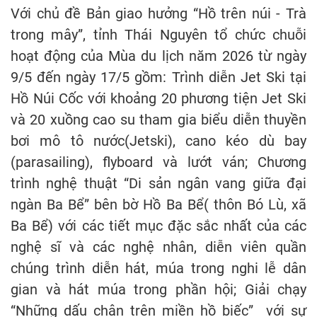
Với chủ đề Bản giao hưởng “Hồ trên núi - Trà
trong mây”, tỉnh Thái Nguyên tổ chức chuỗi
hoạt động của Mùa du lịch năm 2026 từ ngày
9/5 đến ngày 17/5 gồm: Trình diễn Jet Ski tại
Hồ Núi Cốc với khoảng 20 phương tiện Jet Ski
và 20 xuồng cao su tham gia biểu diễn thuyền
bơi mô tô nước(Jetski), cano kéo dù bay
(parasailing), flyboard và lướt ván; Chương
trình nghệ thuật “Di sản ngân vang giữa đại
ngàn Ba Bể” bên bờ Hồ Ba Bể( thôn Bó Lù, xã
Ba Bể) với các tiết mục đặc sắc nhất của các
nghệ sĩ và các nghệ nhân, diễn viên quần
chúng trình diễn hát, múa trong nghi lễ dân
gian và hát múa trong phần hội; Giải chạy
“Những dấu chân trên miền hồ biếc” với sự