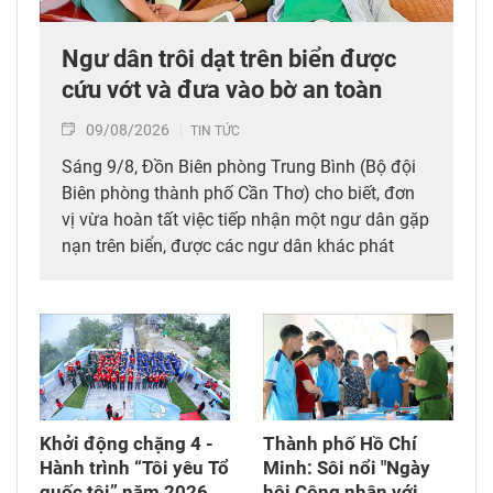
Ngư dân trôi dạt trên biển được
cứu vớt và đưa vào bờ an toàn
09/08/2026
TIN TỨC
Sáng 9/8, Đồn Biên phòng Trung Bình (Bộ đội
Biên phòng thành phố Cần Thơ) cho biết, đơn
vị vừa hoàn tất việc tiếp nhận một ngư dân gặp
nạn trên biển, được các ngư dân khác phát
hiện, cứu vớt và đưa vào bờ an toàn.
Khởi động chặng 4 -
Thành phố Hồ Chí
Hành trình “Tôi yêu Tổ
Minh: Sôi nổi "Ngày
quốc tôi” năm 2026
hội Công nhân với