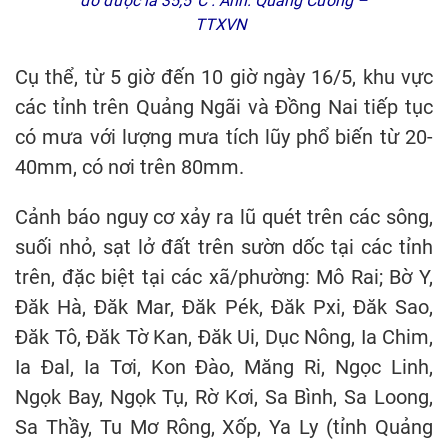
đo được là 35,5°C . Ảnh: Quang Cường –
TTXVN
Cụ thể, từ 5 giờ đến 10 giờ ngày 16/5, khu vực
các tỉnh trên Quảng Ngãi và Đồng Nai tiếp tục
có mưa với lượng mưa tích lũy phổ biến từ 20-
40mm, có nơi trên 80mm.
Cảnh báo nguy cơ xảy ra lũ quét trên các sông,
suối nhỏ, sạt lở đất trên sườn dốc tại các tỉnh
trên, đặc biệt tại các xã/phường: Mô Rai; Bờ Y,
Đăk Hà, Đăk Mar, Đăk Pék, Đăk Pxi, Đăk Sao,
Đăk Tô, Đăk Tờ Kan, Đăk Ui, Dục Nông, Ia Chim,
Ia Đal, Ia Tơi, Kon Đào, Măng Ri, Ngọc Linh,
Ngọk Bay, Ngọk Tụ, Rờ Kơi, Sa Bình, Sa Loong,
Sa Thầy, Tu Mơ Rông, Xốp, Ya Ly (tỉnh Quảng