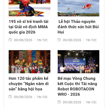
195 võ sĩ trẻ tranh tài
​ Lễ hội Thảo nguyên
tại Giải vô địch MMA
đánh thức sức hút Bùi
quốc gia 2026
Hui
09/08/2026
09/08/2026
TIN TỨC
TIN TỨC
Hơn 120 tác phẩm kể
Bế mạc Vòng Chung
chuyện “Ngàn năm di
kết Cuộc thi Tài năng
sản” bằng hội họa
Robot ROBOTACON
WRO - 2026
09/08/2026
TIN TỨC
09/08/2026
TIN TỨC