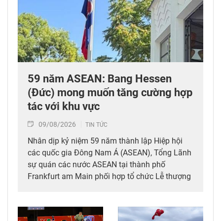
59 năm ASEAN: Bang Hessen
(Đức) mong muốn tăng cường hợp
tác với khu vực
09/08/2026
TIN TỨC
Nhân dịp kỷ niệm 59 năm thành lập Hiệp hội
các quốc gia Đông Nam Á (ASEAN), Tổng Lãnh
sự quán các nước ASEAN tại thành phố
Frankfurt am Main phối hợp tổ chức Lễ thượng
cờ ASEAN, với sự tham dự của đại diện chính
quyền bang Hessen (Đức), đoàn ngoại giao,
cộng đồng ASEAN và đông đảo khách mời.