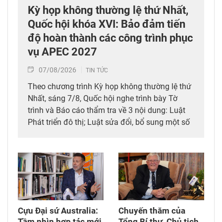
Kỳ họp không thường lệ thứ Nhất,
Quốc hội khóa XVI: Bảo đảm tiến
độ hoàn thành các công trình phục
vụ APEC 2027
07/08/2026
TIN TỨC
Theo chương trình Kỳ họp không thường lệ thứ
Nhất, sáng 7/8, Quốc hội nghe trình bày Tờ
trình và Báo cáo thẩm tra về 3 nội dung: Luật
Phát triển đô thị; Luật sửa đổi, bổ sung một số
điều của 10 luật có liên quan đến thủ tục hành
chính, điều kiện kinh doanh trong lĩnh vực nông
nghiệp và môi trường; Luật sửa đổi, bổ sung
một số điều của Luật Tần số vô tuyến điện,
Luật Viễn thông, Luật Giao dịch điện tử và Luật
Chuyển giao công nghệ. Sau đó, Quốc hội thảo
luận ở tổ về 3 dự án Luật trên.
Cựu Đại sứ Australia:
Chuyến thăm của
Tầm nhìn hợp tác mới
Tổng Bí thư, Chủ tịch