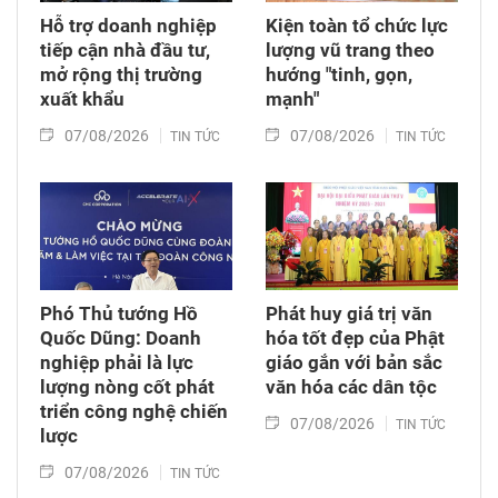
Hỗ trợ doanh nghiệp
Kiện toàn tổ chức lực
tiếp cận nhà đầu tư,
lượng vũ trang theo
mở rộng thị trường
hướng "tinh, gọn,
xuất khẩu
mạnh"
07/08/2026
07/08/2026
TIN TỨC
TIN TỨC
Phó Thủ tướng Hồ
Phát huy giá trị văn
Quốc Dũng: Doanh
hóa tốt đẹp của Phật
nghiệp phải là lực
giáo gắn với bản sắc
lượng nòng cốt phát
văn hóa các dân tộc
triển công nghệ chiến
07/08/2026
TIN TỨC
lược
07/08/2026
TIN TỨC