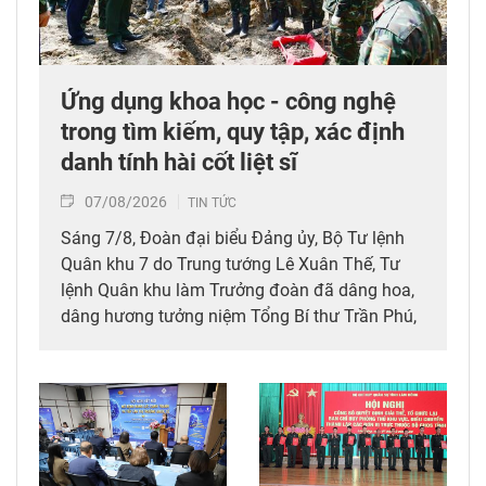
Ứng dụng khoa học - công nghệ
trong tìm kiếm, quy tập, xác định
danh tính hài cốt liệt sĩ
07/08/2026
TIN TỨC
Sáng 7/8, Đoàn đại biểu Đảng ủy, Bộ Tư lệnh
Quân khu 7 do Trung tướng Lê Xuân Thế, Tư
lệnh Quân khu làm Trưởng đoàn đã dâng hoa,
dâng hương tưởng niệm Tổng Bí thư Trần Phú,
các anh hùng liệt sĩ; thăm, động viên lực lượng
đang làm nhiệm vụ tìm kiếm, quy tập hài cốt
liệt sĩ và xác minh thông tin hài cốt liệt sĩ tại
Công viên Lê Thị Riêng, phường Hòa Hưng,
Thành phố Hồ Chí Minh.