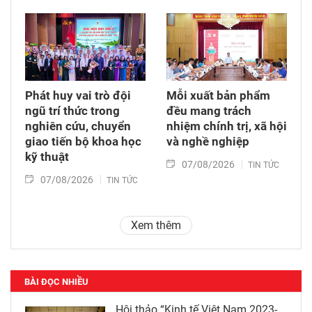
Phát huy vai trò đội
Mỗi xuất bản phẩm
ngũ trí thức trong
đều mang trách
nghiên cứu, chuyển
nhiệm chính trị, xã hội
giao tiến bộ khoa học
và nghề nghiệp
kỹ thuật
07/08/2026
TIN TỨC
07/08/2026
TIN TỨC
Xem thêm
BÀI ĐỌC NHIỀU
Hội thảo “Kinh tế Việt Nam 2023-