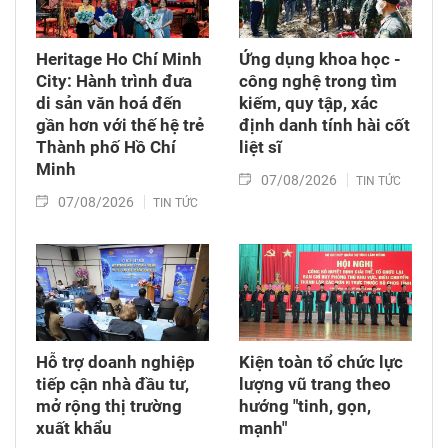
Heritage Ho Chí Minh
Ứng dụng khoa học -
City: Hành trình đưa
công nghệ trong tìm
di sản văn hoá đến
kiếm, quy tập, xác
gần hơn với thế hệ trẻ
định danh tính hài cốt
Thành phố Hồ Chí
liệt sĩ
Minh
07/08/2026
TIN TỨC
07/08/2026
TIN TỨC
Hỗ trợ doanh nghiệp
Kiện toàn tổ chức lực
tiếp cận nhà đầu tư,
lượng vũ trang theo
mở rộng thị trường
hướng "tinh, gọn,
xuất khẩu
mạnh"