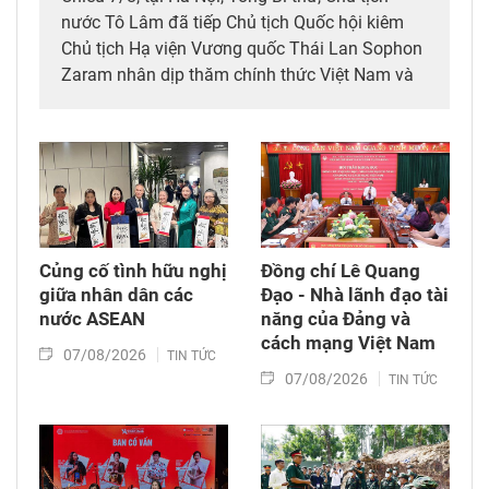
nước Tô Lâm đã tiếp Chủ tịch Quốc hội kiêm
Chủ tịch Hạ viện Vương quốc Thái Lan Sophon
Zaram nhân dịp thăm chính thức Việt Nam và
tham dự các hoạt động kỷ niệm 50 năm thiết
lập quan hệ ngoại giao Việt Nam – Thái Lan
(6/8/1976 – 6/8/2026).
Củng cố tình hữu nghị
Đồng chí Lê Quang
giữa nhân dân các
Đạo - Nhà lãnh đạo tài
nước ASEAN
năng của Đảng và
cách mạng Việt Nam​
07/08/2026
TIN TỨC
07/08/2026
TIN TỨC