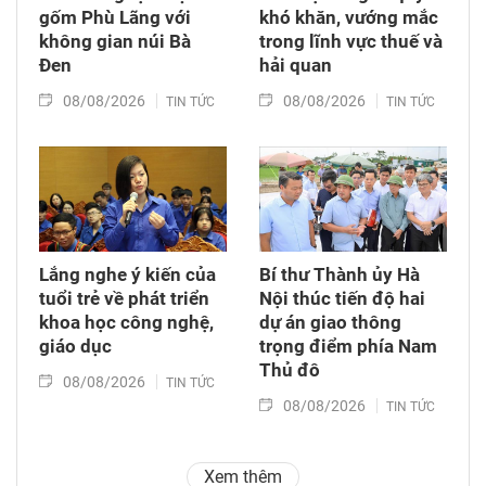
gốm Phù Lãng với
khó khăn, vướng mắc
không gian núi Bà
trong lĩnh vực thuế và
Đen
hải quan
08/08/2026
08/08/2026
TIN TỨC
TIN TỨC
Lắng nghe ý kiến của
Bí thư Thành ủy Hà
tuổi trẻ về phát triển
Nội thúc tiến độ hai
khoa học công nghệ,
dự án giao thông
giáo dục
trọng điểm phía Nam
Thủ đô
08/08/2026
TIN TỨC
08/08/2026
TIN TỨC
Xem thêm