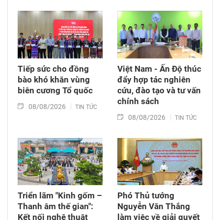
trang Liệt sĩ Bình Thuận (xã Hồng Sơn), đồng
thời tặng quà cho cán bộ, chiến sĩ tham gia
công tác lấy mẫu tại đây.
Tiếp sức cho đồng
Việt Nam - Ấn Độ thúc
bào khó khăn vùng
đẩy hợp tác nghiên
biên cương Tổ quốc
cứu, đào tạo và tư vấn
chính sách
08/08/2026
TIN TỨC
08/08/2026
TIN TỨC
Triển lãm "Kinh gốm –
Phó Thủ tướng
Thanh âm thế gian":
Nguyễn Văn Thắng
Kết nối nghệ thuật
làm việc về giải quyết