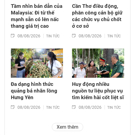
Tầm nhìn bán dẫn của
Cần Thơ điều động,
Malaysia: Đi từ thế
phân công cán bộ giữ
mạnh sẵn có lên nấc
các chức vụ chủ chốt
thang giá trị cao
ở cơ sở
08/08/2026
08/08/2026
TIN TỨC
TIN TỨC
Đa dạng hình thức
Huy động nhiều
quảng bá nhãn lồng
nguồn tư liệu phục vụ
Hưng Yên
tìm kiếm hài cốt liệt sĩ
08/08/2026
08/08/2026
TIN TỨC
TIN TỨC
Xem thêm