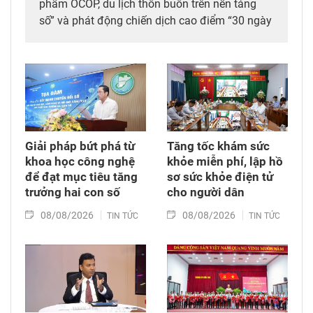
phẩm OCOP, du lịch thôn buôn trên nền tảng
số” và phát động chiến dịch cao điểm “30 ngày
đêm” số hóa, chuẩn hóa, cập nhật và kết nối dữ
liệu mã số vùng trồng, mã số cơ sở đóng gói
sầu riêng trên địa bàn tỉnh. Đây được xem là
bước đi chiến lược nhằm tích hợp đồng bộ
công nghệ số vào chuỗi giá trị nông nghiệp và
phát triển nông thôn địa phương.
Giải pháp bứt phá từ
Tăng tốc khám sức
khoa học công nghệ
khỏe miễn phí, lập hồ
để đạt mục tiêu tăng
sơ sức khỏe điện tử
trưởng hai con số
cho người dân
08/08/2026
08/08/2026
TIN TỨC
TIN TỨC