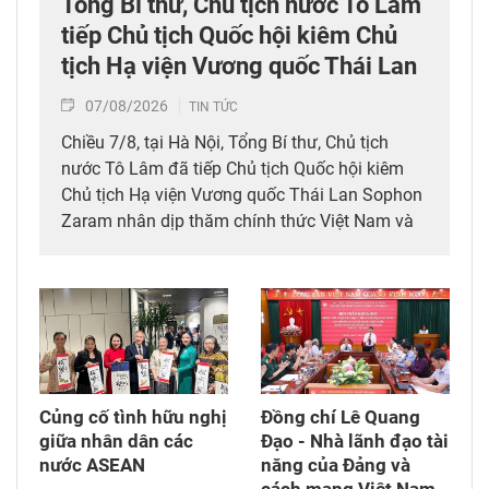
Tổng Bí thư, Chủ tịch nước Tô Lâm
tiếp Chủ tịch Quốc hội kiêm Chủ
tịch Hạ viện Vương quốc Thái Lan
07/08/2026
TIN TỨC
Chiều 7/8, tại Hà Nội, Tổng Bí thư, Chủ tịch
nước Tô Lâm đã tiếp Chủ tịch Quốc hội kiêm
Chủ tịch Hạ viện Vương quốc Thái Lan Sophon
Zaram nhân dịp thăm chính thức Việt Nam và
tham dự các hoạt động kỷ niệm 50 năm thiết
lập quan hệ ngoại giao Việt Nam – Thái Lan
(6/8/1976 – 6/8/2026).
Củng cố tình hữu nghị
Đồng chí Lê Quang
giữa nhân dân các
Đạo - Nhà lãnh đạo tài
nước ASEAN
năng của Đảng và