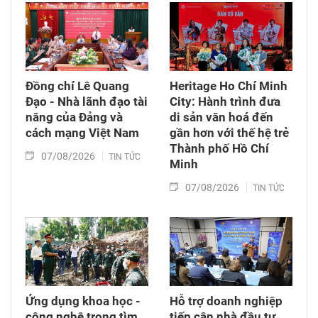
Đồng chí Lê Quang
Heritage Ho Chí Minh
Đạo - Nhà lãnh đạo tài
City: Hành trình đưa
năng của Đảng và
di sản văn hoá đến
cách mạng Việt Nam​
gần hơn với thế hệ trẻ
Thành phố Hồ Chí
07/08/2026
TIN TỨC
Minh
07/08/2026
TIN TỨC
Ứng dụng khoa học -
Hỗ trợ doanh nghiệp
công nghệ trong tìm
tiếp cận nhà đầu tư,