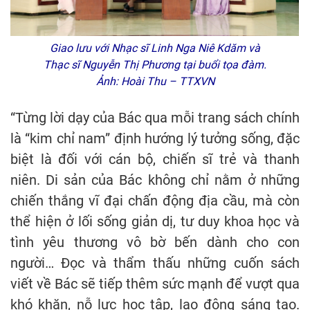
Giao lưu với Nhạc sĩ Linh Nga Niê Kdăm và
Thạc sĩ Nguyễn Thị Phương tại buổi tọa đàm.
Ảnh: Hoài Thu – TTXVN
“Từng lời dạy của Bác qua mỗi trang sách chính
là “kim chỉ nam” định hướng lý tưởng sống, đặc
biệt là đối với cán bộ, chiến sĩ trẻ và thanh
niên. Di sản của Bác không chỉ nằm ở những
chiến thắng vĩ đại chấn động địa cầu, mà còn
thể hiện ở lối sống giản dị, tư duy khoa học và
tình yêu thương vô bờ bến dành cho con
người… Đọc và thẩm thấu những cuốn sách
viết về Bác sẽ tiếp thêm sức mạnh để vượt qua
khó khăn, nỗ lực học tập, lao động sáng tạo.