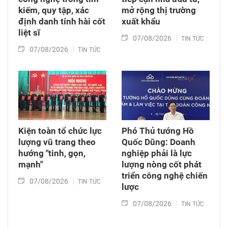
kiếm, quy tập, xác
mở rộng thị trường
định danh tính hài cốt
xuất khẩu
liệt sĩ
07/08/2026
TIN TỨC
07/08/2026
TIN TỨC
Kiện toàn tổ chức lực
Phó Thủ tướng Hồ
lượng vũ trang theo
Quốc Dũng: Doanh
hướng "tinh, gọn,
nghiệp phải là lực
mạnh"
lượng nòng cốt phát
triển công nghệ chiến
07/08/2026
TIN TỨC
lược
07/08/2026
TIN TỨC