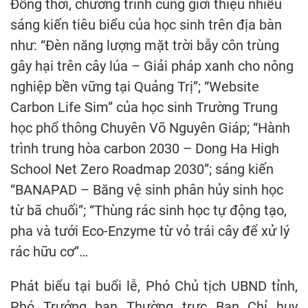
Đồng thời, chương trình cũng giới thiệu nhiều
sáng kiến tiêu biểu của học sinh trên địa bàn
như: “Đèn năng lượng mặt trời bẫy côn trùng
gây hại trên cây lúa – Giải pháp xanh cho nông
nghiệp bền vững tại Quảng Trị”; “Website
Carbon Life Sim” của học sinh Trường Trung
học phổ thông Chuyên Võ Nguyên Giáp; “Hành
trình trung hòa carbon 2030 – Dong Ha High
School Net Zero Roadmap 2030”; sáng kiến
“BANAPAD – Băng vệ sinh phân hủy sinh học
từ bã chuối”; “Thùng rác sinh học tự động tạo,
pha và tưới Eco-Enzyme từ vỏ trái cây để xử lý
rác hữu cơ”…
Phát biểu tại buổi lễ, Phó Chủ tịch UBND tỉnh,
Phó Trưởng ban Thường trực Ban Chỉ huy