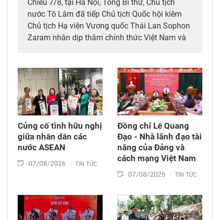
Chiều 7/8, tại Hà Nội, Tổng Bí thư, Chủ tịch
nước Tô Lâm đã tiếp Chủ tịch Quốc hội kiêm
Chủ tịch Hạ viện Vương quốc Thái Lan Sophon
Zaram nhân dịp thăm chính thức Việt Nam và
tham dự các hoạt động kỷ niệm 50 năm thiết
lập quan hệ ngoại giao Việt Nam – Thái Lan
(6/8/1976 – 6/8/2026).
Củng cố tình hữu nghị
Đồng chí Lê Quang
giữa nhân dân các
Đạo - Nhà lãnh đạo tài
nước ASEAN
năng của Đảng và
cách mạng Việt Nam​
07/08/2026
TIN TỨC
07/08/2026
TIN TỨC