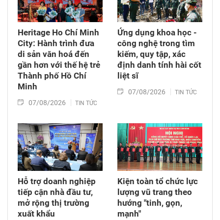
Heritage Ho Chí Minh
Ứng dụng khoa học -
City: Hành trình đưa
công nghệ trong tìm
di sản văn hoá đến
kiếm, quy tập, xác
gần hơn với thế hệ trẻ
định danh tính hài cốt
Thành phố Hồ Chí
liệt sĩ
Minh
07/08/2026
TIN TỨC
07/08/2026
TIN TỨC
Hỗ trợ doanh nghiệp
Kiện toàn tổ chức lực
tiếp cận nhà đầu tư,
lượng vũ trang theo
mở rộng thị trường
hướng "tinh, gọn,
xuất khẩu
mạnh"