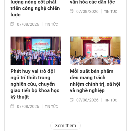
lượng nòng cốt phát
văn hóa các dân tộc
triển công nghệ chiến
07/08/2026
TIN TỨC
lược
07/08/2026
TIN TỨC
Phát huy vai trò đội
Mỗi xuất bản phẩm
ngũ trí thức trong
đều mang trách
nghiên cứu, chuyển
nhiệm chính trị, xã hội
giao tiến bộ khoa học
và nghề nghiệp
kỹ thuật
07/08/2026
TIN TỨC
07/08/2026
TIN TỨC
Xem thêm