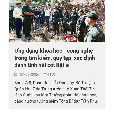
Ứng dụng khoa học - công nghệ
trong tìm kiếm, quy tập, xác định
danh tính hài cốt liệt sĩ
07/08/2026
TIN TỨC
Sáng 7/8, Đoàn đại biểu Đảng ủy, Bộ Tư lệnh
Quân khu 7 do Trung tướng Lê Xuân Thế, Tư
lệnh Quân khu làm Trưởng đoàn đã dâng hoa,
dâng hương tưởng niệm Tổng Bí thư Trần Phú,
các anh hùng liệt sĩ; thăm, động viên lực lượng
đang làm nhiệm vụ tìm kiếm, quy tập hài cốt