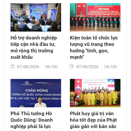
liệt sĩ và xác minh thông tin hài cốt liệt sĩ tại
Công viên Lê Thị Riêng, phường Hòa Hưng,
Thành phố Hồ Chí Minh.
Hỗ trợ doanh nghiệp
Kiện toàn tổ chức lực
tiếp cận nhà đầu tư,
lượng vũ trang theo
mở rộng thị trường
hướng "tinh, gọn,
xuất khẩu
mạnh"
07/08/2026
07/08/2026
TIN TỨC
TIN TỨC
Phó Thủ tướng Hồ
Phát huy giá trị văn
Quốc Dũng: Doanh
hóa tốt đẹp của Phật
nghiệp phải là lực
giáo gắn với bản sắc