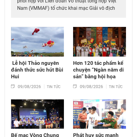
phối hợp với Liên đoàn Võ thuật tổng hợp Việt
Nam (VMMAF) tổ chức khai mạc Giải vô địch
trẻ Võ thuật tổng hợp (MMA) quốc gia năm
2026.
​ Lễ hội Thảo nguyên
Hơn 120 tác phẩm kể
đánh thức sức hút Bùi
chuyện “Ngàn năm di
Hui
sản” bằng hội họa
09/08/2026
09/08/2026
TIN TỨC
TIN TỨC
Bế mạc Vòng Chung
Phát huy sức mạnh