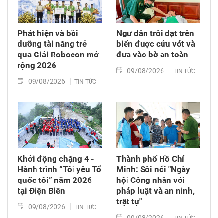
Phát hiện và bồi
Ngư dân trôi dạt trên
dưỡng tài năng trẻ
biển được cứu vớt và
qua Giải Robocon mở
đưa vào bờ an toàn
rộng 2026
09/08/2026
TIN TỨC
09/08/2026
TIN TỨC
Khởi động chặng 4 -
Thành phố Hồ Chí
Hành trình “Tôi yêu Tổ
Minh: Sôi nổi "Ngày
quốc tôi” năm 2026
hội Công nhân với
tại Điện Biên
pháp luật và an ninh,
trật tự"
09/08/2026
TIN TỨC
09/08/2026