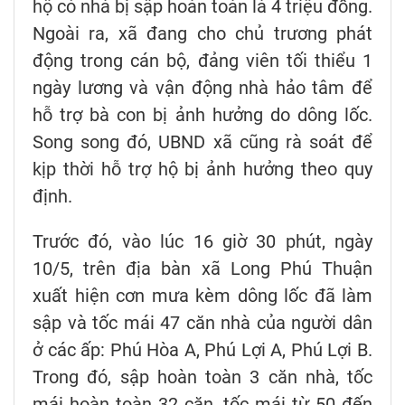
hộ có nhà bị sập hoàn toàn là 4 triệu đồng.
Ngoài ra, xã đang cho chủ trương phát
động trong cán bộ, đảng viên tối thiểu 1
ngày lương và vận động nhà hảo tâm để
hỗ trợ bà con bị ảnh hưởng do dông lốc.
Song song đó, UBND xã cũng rà soát để
kịp thời hỗ trợ hộ bị ảnh hưởng theo quy
định.
Trước đó, vào lúc 16 giờ 30 phút, ngày
10/5, trên địa bàn xã Long Phú Thuận
xuất hiện cơn mưa kèm dông lốc đã làm
sập và tốc mái 47 căn nhà của người dân
ở các ấp: Phú Hòa A, Phú Lợi A, Phú Lợi B.
Trong đó, sập hoàn toàn 3 căn nhà, tốc
mái hoàn toàn 32 căn, tốc mái từ 50 đến