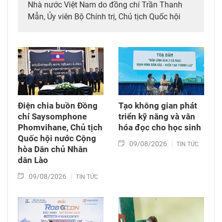
Nhà nước Việt Nam do đồng chí Trần Thanh
Mẫn, Ủy viên Bộ Chính trị, Chủ tịch Quốc hội
dẫn đầu đã tới viếng, ghi sổ tang đồng chí
Saysomphone Phomvihane, Ủy viên Bộ Chính
trị, Chủ tịch Quốc hội Lào.
Điện chia buồn Đồng
Tạo không gian phát
chí Saysomphone
triển kỹ năng và văn
Phomvihane, Chủ tịch
hóa đọc cho học sinh
Quốc hội nước Cộng
09/08/2026
TIN TỨC
hòa Dân chủ Nhân
dân Lào
09/08/2026
TIN TỨC