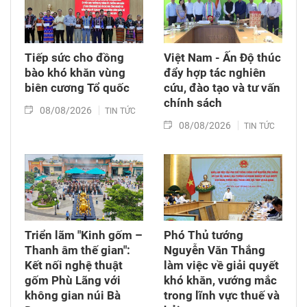
công tác lấy mẫu tại đây.
Tiếp sức cho đồng
Việt Nam - Ấn Độ thúc
bào khó khăn vùng
đẩy hợp tác nghiên
biên cương Tổ quốc
cứu, đào tạo và tư vấn
chính sách
08/08/2026
TIN TỨC
08/08/2026
TIN TỨC
Triển lãm "Kinh gốm –
Phó Thủ tướng
Thanh âm thế gian":
Nguyễn Văn Thắng
Kết nối nghệ thuật
làm việc về giải quyết
gốm Phù Lãng với
khó khăn, vướng mắc
không gian núi Bà
trong lĩnh vực thuế và