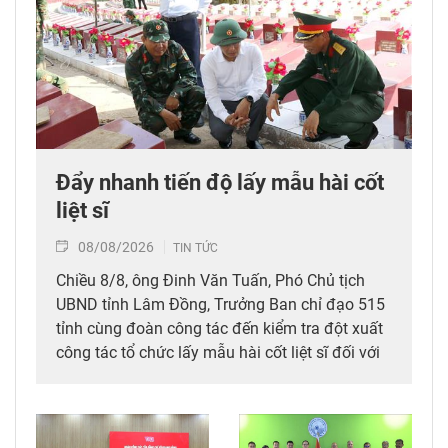
Đẩy nhanh tiến độ lấy mẫu hài cốt
liệt sĩ
08/08/2026
TIN TỨC
Chiều 8/8, ông Đinh Văn Tuấn, Phó Chủ tịch
UBND tỉnh Lâm Đồng, Trưởng Ban chỉ đạo 515
tỉnh cùng đoàn công tác đến kiểm tra đột xuất
công tác tổ chức lấy mẫu hài cốt liệt sĩ đối với
mộ chưa xác định được thông tin tại Nghĩa
trang Liệt sĩ Bình Thuận (xã Hồng Sơn), đồng
thời tặng quà cho cán bộ, chiến sĩ tham gia