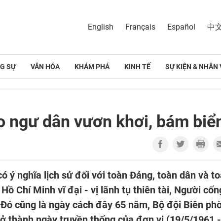
English
Français
Español
中
G SỰ
VĂN HÓA
KHÁM PHÁ
KINH TẾ
SỰ KIỆN & NHÂN 
o ngư dân vươn khơi, bám biể
ó ý nghĩa lịch sử đối với toàn Đảng, toàn dân và t
Hồ Chí Minh vĩ đại - vị lãnh tụ thiên tài, Người cốn
 Đó cũng là ngày cách đây 65 năm, Bộ đội Biên ph
ở thành ngày truyền thống của đơn vị (19/5/1961 -