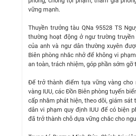
phòng, chống tội phạm, tham gia phòng
vững mạnh.
Thuyền trưởng tàu QNa 95528 TS Nguy
thường hoạt động ở ngư trường truyền 
của anh và ngư dân thường xuyên được 
Biên phòng nhắc nhở để không vi phạm 
an toàn, trách nhiệm, góp phần sớm gỡ 
Để trở thành điểm tựa vững vàng cho 
vàng IUU, các Đồn Biên phòng tuyến biể
cấp nhằm phát hiện, theo dõi, giám sát 
dân vi phạm quy định IUU để có biện p
đã trở thành chỗ dựa vững chắc cho ngư 