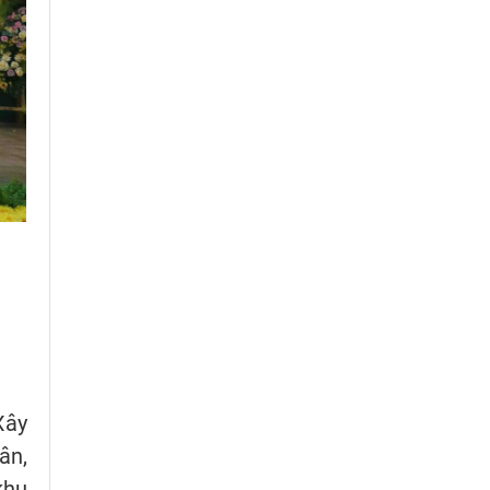
Xây
ân,
khu