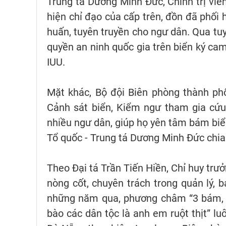
Trung tá Dương Minh Đức, Chính trị viê
hiện chỉ đạo của cấp trên, đồn đã phối 
huấn, tuyên truyền cho ngư dân. Qua tu
quyền an ninh quốc gia trên biển ký ca
IUU.
Mặt khác, Bộ đội Biên phòng thành ph
Cảnh sát biển, Kiểm ngư tham gia cứu
nhiều ngư dân, giúp họ yên tâm bám biển
Tổ quốc - Trung tá Dương Minh Đức chia
Theo Đại tá Trần Tiến Hiền, Chỉ huy trư
nòng cốt, chuyên trách trong quản lý, b
những năm qua, phương châm “3 bám, 4 
bào các dân tộc là anh em ruột thịt” lu