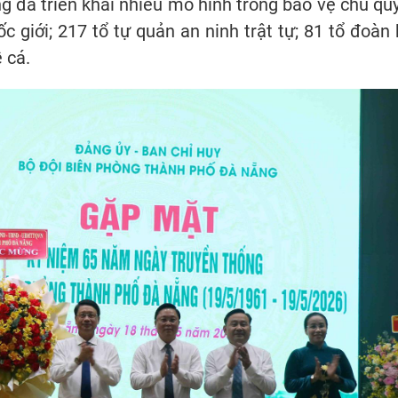
g đã triển khai nhiều mô hình trong bảo vệ chủ qu
giới; 217 tổ tự quản an ninh trật tự; 81 tổ đoàn 
 cá.