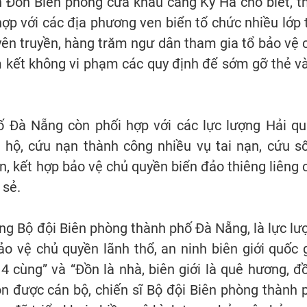
n Đồn Biên phòng cửa khẩu cảng Kỳ Hà cho biết, t
hợp với các địa phương ven biển tổ chức nhiều lớp 
yên truyền, hàng trăm ngư dân tham gia tổ bảo vệ 
m kết không vi phạm các quy định để sớm gỡ thẻ v
ố Đà Nẵng còn phối hợp với các lực lượng Hải qu
 hộ, cứu nạn thành công nhiều vụ tai nạn, cứu s
, kết hợp bảo vệ chủ quyền biển đảo thiêng liêng 
 sẻ.
ởng Bộ đội Biên phòng thành phố Đà Nẵng, là lực lư
ảo vệ chủ quyền lãnh thổ, an ninh biên giới quốc g
cùng” và “Đồn là nhà, biên giới là quê hương, đ
ôn được cán bộ, chiến sĩ Bộ đội Biên phòng thành 