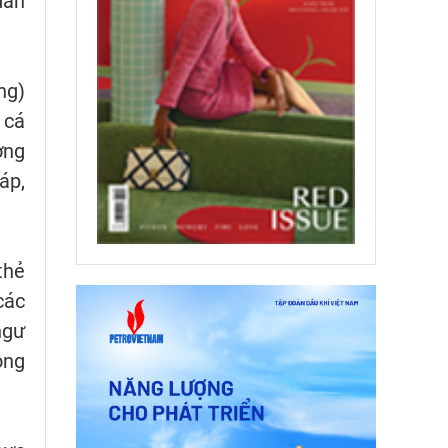
dân
ng)
 cá
ợng
áp,
thẻ
các
ngư
òng