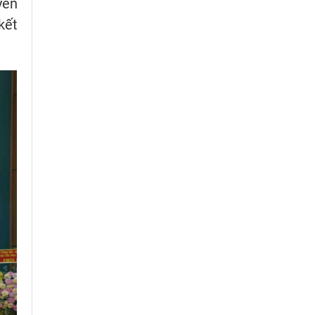
yền
kết