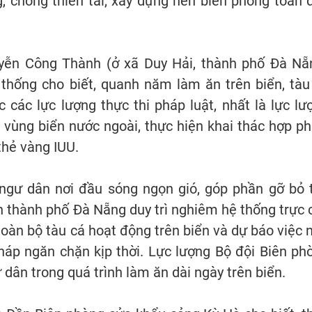
, chống thiên tai, xây dựng nền biên phòng toàn 
ễn Công Thành (ở xã Duy Hải, thành phố Đà Nẵ
thống cho biết, quanh năm làm ăn trên biển, tàu
các lực lượng thực thi pháp luật, nhất là lực lư
vùng biển nước ngoài, thực hiện khai thác hợp ph
thẻ vàng IUU.
ngư dân nơi đầu sóng ngọn gió, góp phần gỡ bỏ 
n thành phố Đà Nẵng duy trì nghiêm hệ thống trực 
toàn bộ tàu cá hoạt động trên biển và dự báo việc 
háp ngăn chặn kịp thời. Lực lượng Bộ đội Biên ph
dân trong quá trình làm ăn dài ngày trên biển.