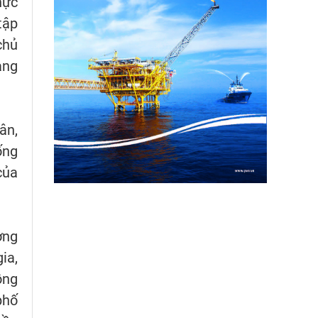
hực
tập
chủ
àng
ân,
ống
của
ợng
ia,
ồng
phố