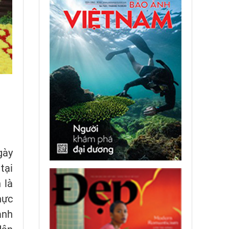
gày
tại
 là
hực
anh