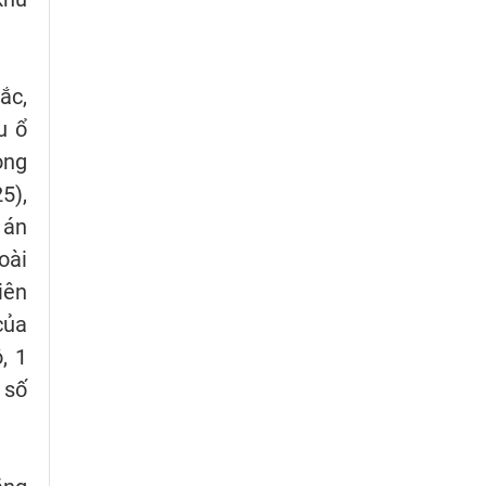
ắc,
u ổ
ong
5),
 án
oài
iên
của
, 1
 số