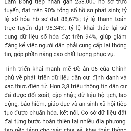
Lâm Đồng tiếp nhận gần 258.000 hồ sơ trực
tuyến, đạt trên 90% tổng số hồ sơ phát sinh; tỷ
lệ số hóa hồ sơ đạt 88,67%; tỷ lệ thanh toán
trực tuyến đạt 98,34%; tỷ lệ khai thác lại sử
dụng dữ liệu số hóa đạt trên 94%, giúp giảm
đáng kể việc người dân phải cung cấp lại thông
tin, góp phần nâng cao chất lượng phục vụ.
Tỉnh triển khai mạnh mẽ Đề án 06 của Chính
phủ về phát triển dữ liệu dân cư, định danh và
xác thực điện tử. Hơn 3,8 triệu thông tin dân cư
đã được đối soát, cập nhật; dữ liệu hộ tịch, lao
động, bảo hiểm, giáo dục và an sinh xã hội tiếp
tục được chuẩn hóa, kết nối. Cơ sở dữ liệu đất
đai từng bước hoàn thiện tại nhiều địa phương,
tạo nền tảng cho việc chia sẻ, khai thác thông