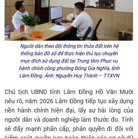
Người dân theo dõi thông tin thửa đất trên hệ
thống bản đồ số để thực hiện thủ tục chuyển
mục đích sử dụng đất tại Trung tâm Phục vụ
hành chính công phường Đông Gia Nghĩa, tỉnh
Lâm Đồng. Ảnh: Nguyễn Huy Thành – TTXVN
Chủ tịch UBND tỉnh Lâm Đồng Hồ Văn Mười
nêu rõ, năm 2026 Lâm Đồng tiếp tục xây dựng
nền hành chính hiện đại, lấy sự hài lòng của
người dân và doanh nghiệp làm thước đo. Tỉnh
sẽ đẩy mạnh phân cấp, phân quyền đi đôi với
kiểm soát quyền lực; hoàn thiện các cơ sở dữ