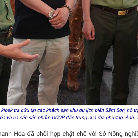
iosk tra cứu tại các khách sạn khu du lịch biển Sầm Sơn, hỗ trợ
óa và cả các sản phẩm OCOP đặc trưng của địa phương. Ảnh:
Thanh Hóa đã phối hợp chặt chẽ với Sở Nông nghi