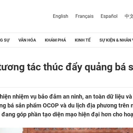
English
Français
Español
中
G SỰ
VĂN HÓA
KHÁM PHÁ
KINH TẾ
SỰ KIỆN & NHÂN 
u tương tác thúc đẩy quảng b
iện nhiệm vụ bảo đảm an ninh, an toàn dữ liệu và 
uảng bá sản phẩm OCOP và du lịch địa phương trên 
ác đang góp phần tạo diện mạo hiện đại hơn cho ho