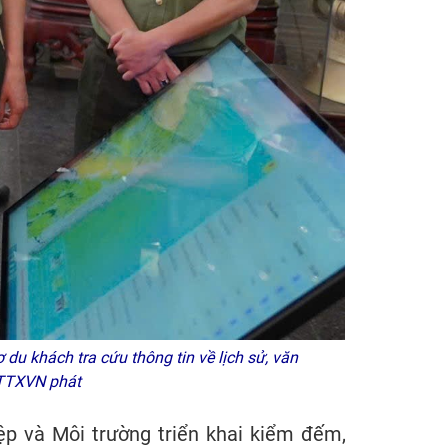
 du khách tra cứu thông tin về lịch sử, văn
 TTXVN phát
ệp và Môi trường triển khai kiểm đếm,