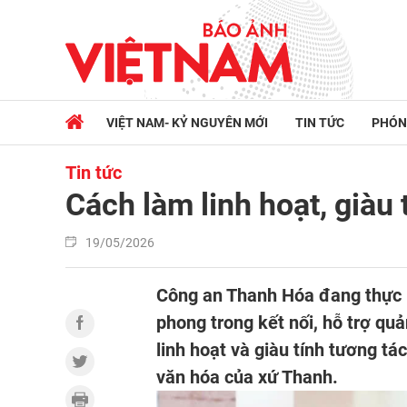
VIỆT NAM- KỶ NGUYÊN MỚI
TIN TỨC
PHÓN
Tin tức
Cách làm linh hoạt, già
19/05/2026
Công an Thanh Hóa đang thực h
phong trong kết nối, hỗ trợ q
linh hoạt và giàu tính tương t
văn hóa của xứ Thanh.