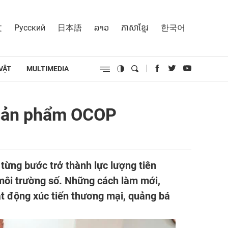
文
Русский
日本語
ລາວ
ភាសាខ្មែរ
한국어
VẬT
MULTIMEDIA
á sản phẩm OCOP
từng bước trở thành lực lượng tiên
môi trường số. Những cách làm mới,
ạt động xúc tiến thương mại, quảng bá