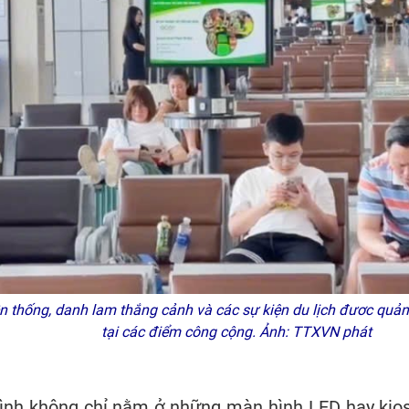
 thống, danh lam thắng cảnh và các sự kiện du lịch đươc quảng
tại các điểm công cộng. Ảnh: TTXVN phát
 hình không chỉ nằm ở những màn hình LED hay kio