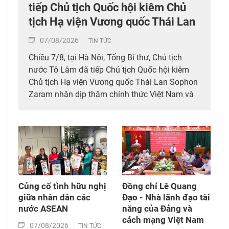
tiếp Chủ tịch Quốc hội kiêm Chủ
tịch Hạ viện Vương quốc Thái Lan
07/08/2026
TIN TỨC
Chiều 7/8, tại Hà Nội, Tổng Bí thư, Chủ tịch
nước Tô Lâm đã tiếp Chủ tịch Quốc hội kiêm
Chủ tịch Hạ viện Vương quốc Thái Lan Sophon
Zaram nhân dịp thăm chính thức Việt Nam và
tham dự các hoạt động kỷ niệm 50 năm thiết
lập quan hệ ngoại giao Việt Nam – Thái Lan
(6/8/1976 – 6/8/2026).
Củng cố tình hữu nghị
Đồng chí Lê Quang
giữa nhân dân các
Đạo - Nhà lãnh đạo tài
nước ASEAN
năng của Đảng và
cách mạng Việt Nam​
07/08/2026
TIN TỨC