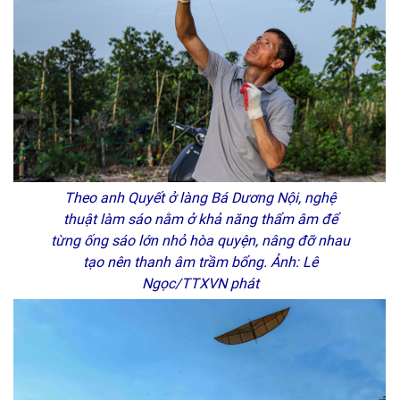
Theo anh Quyết ở làng Bá Dương Nội, nghệ
thuật làm sáo nằm ở khả năng thẩm âm để
từng ống sáo lớn nhỏ hòa quyện, nâng đỡ nhau
tạo nên thanh âm trầm bổng. Ảnh: Lê
Ngọc/TTXVN phát