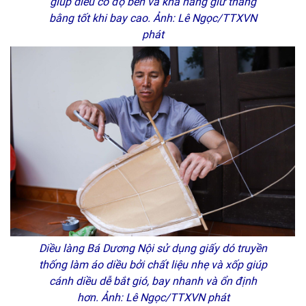
giúp diều có độ bền và khả năng giữ thăng
bằng tốt khi bay cao. Ảnh: Lê Ngọc/TTXVN
phát
Diều làng Bá Dương Nội sử dụng giấy dó truyền
thống làm áo diều bởi chất liệu nhẹ và xốp giúp
cánh diều dễ bắt gió, bay nhanh và ổn định
hơn. Ảnh: Lê Ngọc/TTXVN phát