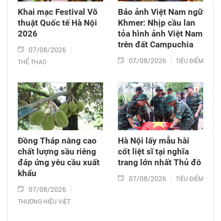
Khai mạc Festival Võ
Báo ảnh Việt Nam ngữ
thuật Quốc tế Hà Nội
Khmer: Nhịp cầu lan
2026
tỏa hình ảnh Việt Nam
trên đất Campuchia
07/08/2026
07/08/2026
TIÊU ĐIỂM
THỂ THAO
Đồng Tháp nâng cao
Hà Nội lấy mẫu hài
chất lượng sầu riêng
cốt liệt sĩ tại nghĩa
đáp ứng yêu cầu xuất
trang lớn nhất Thủ đô
khẩu
07/08/2026
TIÊU ĐIỂM
07/08/2026
THƯƠNG HIỆU VIỆT