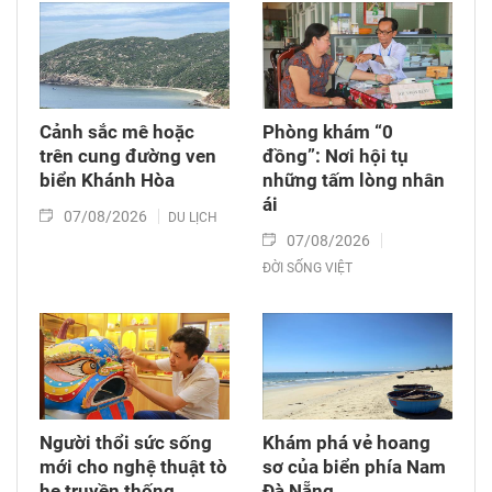
Cảnh sắc mê hoặc
Phòng khám “0
trên cung đường ven
đồng”: Nơi hội tụ
biển Khánh Hòa
những tấm lòng nhân
ái
07/08/2026
DU LỊCH
07/08/2026
ĐỜI SỐNG VIỆT
Người thổi sức sống
Khám phá vẻ hoang
mới cho nghệ thuật tò
sơ của biển phía Nam
he truyền thống
Đà Nẵng