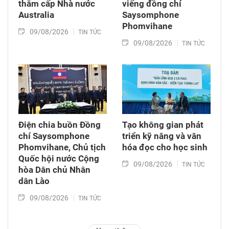
thăm cấp Nhà nước
viếng đồng chí
Australia
Saysomphone
Phomvihane
09/08/2026
TIN TỨC
09/08/2026
TIN TỨC
Điện chia buồn Đồng
Tạo không gian phát
chí Saysomphone
triển kỹ năng và văn
Phomvihane, Chủ tịch
hóa đọc cho học sinh
Quốc hội nước Cộng
09/08/2026
TIN TỨC
hòa Dân chủ Nhân
dân Lào
09/08/2026
TIN TỨC