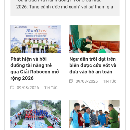
2026: Tung cánh ước mơ xanh" với sự tham gia
của giáo viên, học sinh các trường Trung học
phổ thông của tỉnh.
Phát hiện và bồi
Ngư dân trôi dạt trên
dưỡng tài năng trẻ
biển được cứu vớt và
qua Giải Robocon mở
đưa vào bờ an toàn
rộng 2026
09/08/2026
TIN TỨC
09/08/2026
TIN TỨC