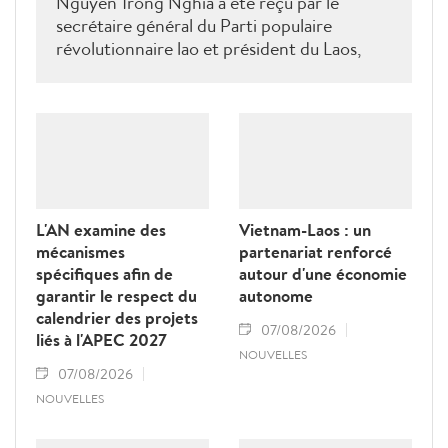
Nguyen Trong Nghia a été reçu par le
secrétaire général du Parti populaire
révolutionnaire lao et président du Laos,
Thongloun Sisoulith, ainsi que par le Premier
ministre Sonexay Siphandone. Les deux
parties ont réaffirmé leur volonté de
renforcer une coopération politico-militaire
étroite et efficace.
L'AN examine des
Vietnam-Laos : un
mécanismes
partenariat renforcé
spécifiques afin de
autour d'une économie
garantir le respect du
autonome
calendrier des projets
07/08/2026
liés à l'APEC 2027
NOUVELLES
07/08/2026
NOUVELLES