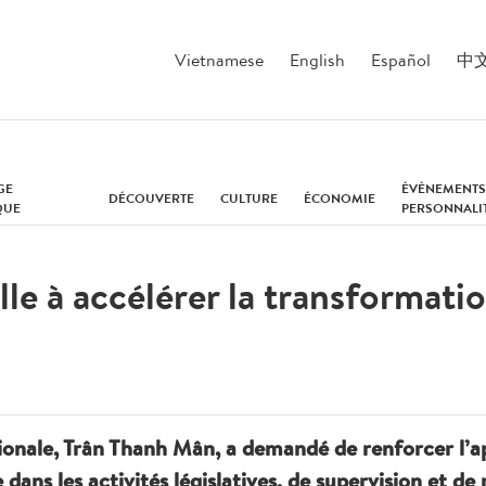
Vietnamese
English
Español
中
GE
ÉVÉNEMENTS
DÉCOUVERTE
CULTURE
ÉCONOMIE
QUE
PERSONNALI
lle à accélérer la transformati
onale, Trân Thanh Mân, a demandé de renforcer l’appli
ans les activités législatives, de supervision et de r