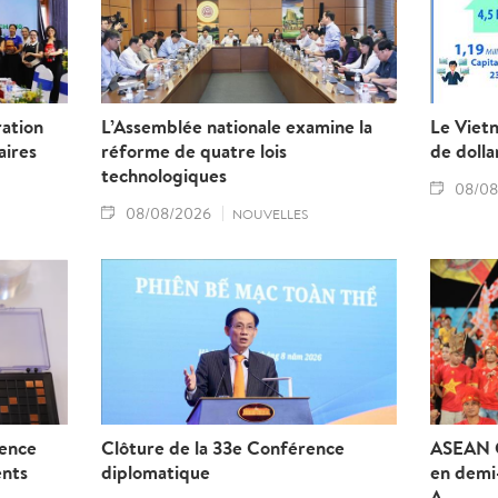
ration
L’Assemblée nationale examine la
Le Vietn
aires
réforme de quatre lois
de dolla
technologiques
08/08
08/08/2026
NOUVELLES
ience
Clôture de la 33e Conférence
ASEAN C
ents
diplomatique
en demi-
A