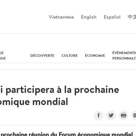
Vietnamese
English
Español
中
GE
ÉVÉNEMENTS
DÉCOUVERTE
CULTURE
ÉCONOMIE
QUE
PERSONNALI
 participera à la prochaine
omique mondial
la prochaine réunion du Forum économique mondial