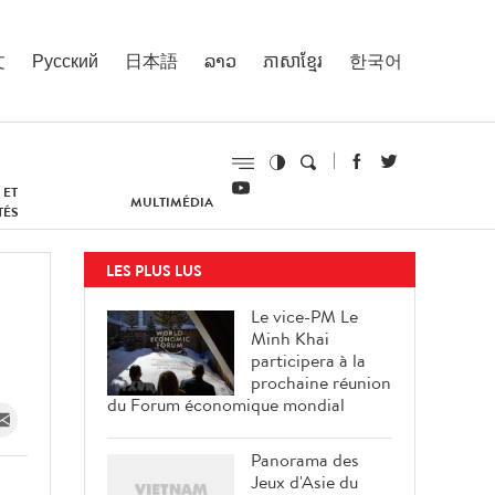
文
Русский
日本語
ລາວ
ភាសាខ្មែរ
한국어
 ET
MULTIMÉDIA
TÉS
LES PLUS LUS
Le vice-PM Le
Minh Khai
participera à la
prochaine réunion
du Forum économique mondial
Panorama des
Jeux d'Asie du