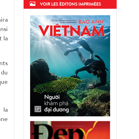
VOIR LES ÉDITONS IMPRIMÉES
ira
nsi
 la
nts
 du
que
 la
une