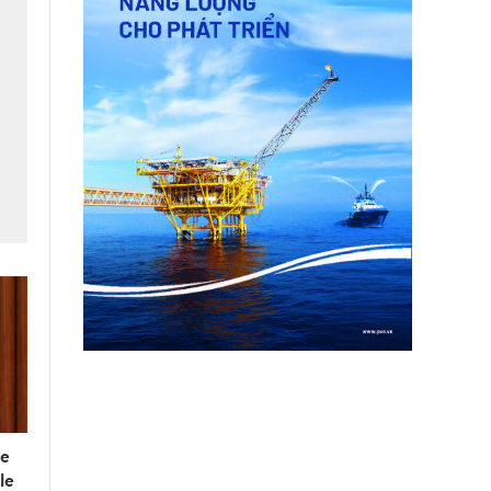
he
le