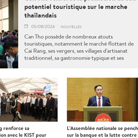
potentiel touristique sur le marche
thaïlandais
05/08/2026
NOUVELLES
Can Tho possède de nombreux atouts
touristiques, notamment le marché flottant de
Cai Rang, ses vergers, ses villages d'artisanat
traditionnel, sa gastronomie typique et ses
festivals culturels. Can Tho s'attache à
développer une offre touristique de haute
qualité, durable et intelligente, axée sur le
tourisme écologique, le tourisme de villégiature,
le tourisme culturel et spirituel, ainsi que le
tourisme MICE.
g renforce sa
L’Assemblée nationale se penc
on avec le KIST pour
sur la banque et la lutte contre 