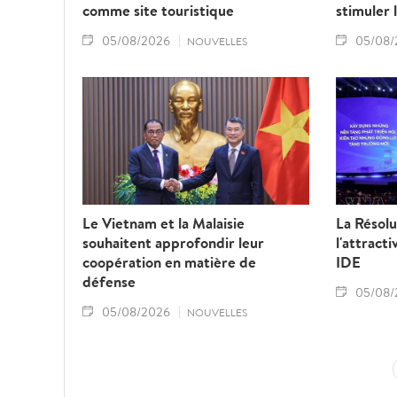
comme site touristique
stimuler 
05/08/2026
05/08/
NOUVELLES
Le Vietnam et la Malaisie
La Résolu
souhaitent approfondir leur
l'attract
coopération en matière de
IDE
défense
05/08/
05/08/2026
NOUVELLES