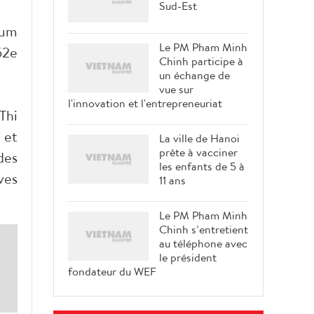
Sud-Est
rum
Le PM Pham Minh
52e
Chinh participe à
un échange de
vue sur
l'innovation et l'entrepreneuriat
Thi
 et
La ville de Hanoi
prête à vacciner
des
les enfants de 5 à
ves
11 ans
Le PM Pham Minh
Chinh s’entretient
au téléphone avec
le président
fondateur du WEF