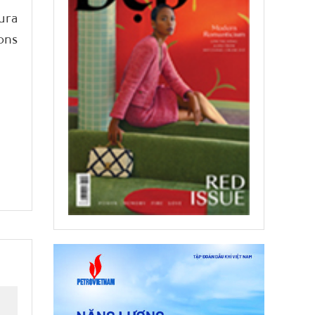
ura
ons