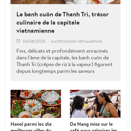
Le banh cuôn de Thanh Tri, trésor
culinaire de la capitale
vietnamienne
06/08/2026
GASTRONOMIE VIETNAMIENNE
Fins, délicats et profondément enracinés
dans l’âme de la capitale, les banh cuôn de
Thanh Tri (crêpes de riz à la vapeur) figurent
depuis longtemps parmi les saveurs
emblématiques de la gastronomie
hanoïenne.
Hanoï parmi les dix
Da Nang mise sur le
meilleures villes du
café pour valoriser les